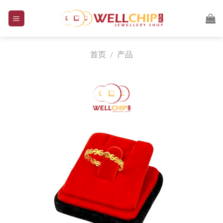
跳
到
内
容
首页
/
产品