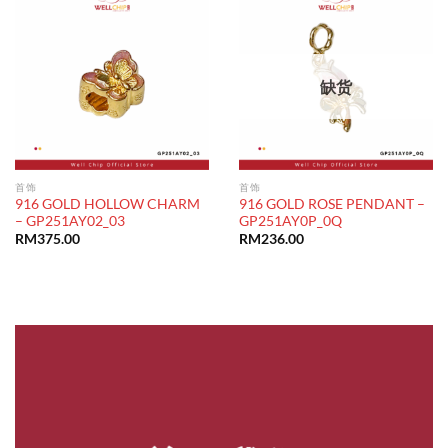
缺货
首饰
首饰
916 GOLD HOLLOW CHARM
916 GOLD ROSE PENDANT –
– GP251AY02_03
GP251AY0P_0Q
RM
375.00
RM
236.00