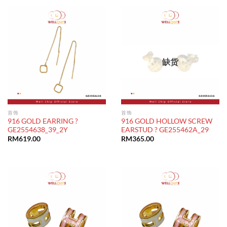
缺货
首饰
首饰
916 GOLD EARRING ?
916 GOLD HOLLOW SCREW
GE2554638_39_2Y
EARSTUD ? GE255462A_29
RM
619.00
RM
365.00