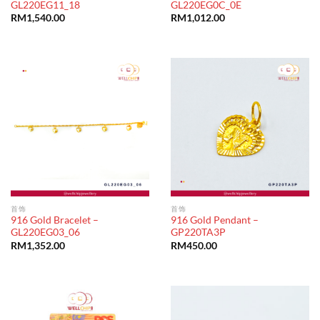
GL220EG11_18
GL220EG0C_0E
RM
1,540.00
RM
1,012.00
首饰
首饰
916 Gold Bracelet –
916 Gold Pendant –
GL220EG03_06
GP220TA3P
RM
1,352.00
RM
450.00