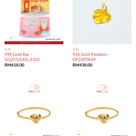
首饰
首饰
999 Gold Bar –
916 Gold Pendant –
GG2552U02_6102
GP220TA39
RM
618.00
RM
438.00