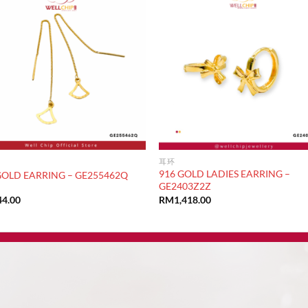
耳环
916 GOLD LADIES EARRING –
GOLD EARRING – GE255462Q
GE2403Z2Z
44.00
RM
1,418.00