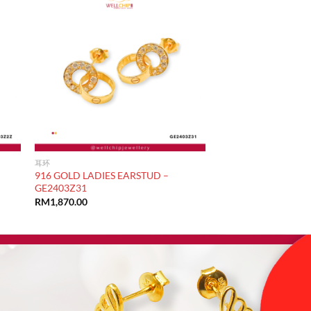
耳环
916 GOLD LADIES EARSTUD –
GE2403Z31
RM
1,870.00