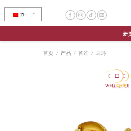
跳
到
ZH
内
容
新
首页
/
产品
/
首饰
/
耳环