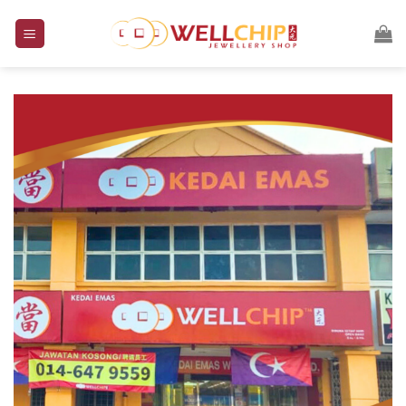
跳
到
内
容